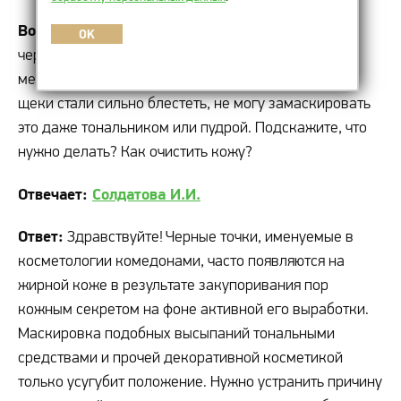
Вопрос:
Доброе утро! У меня на лице появились
OK
черные точки, особенно их много у крыльев носа,
между бровями и на подбородке. При этом лоб и
щеки стали сильно блестеть, не могу замаскировать
это даже тональником или пудрой. Подскажите, что
нужно делать? Как очистить кожу?
Отвечает:
Солдатова И.И.
Ответ:
Здравствуйте! Черные точки, именуемые в
косметологии комедонами, часто появляются на
жирной коже в результате закупоривания пор
кожным секретом на фоне активной его выработки.
Маскировка подобных высыпаний тональными
средствами и прочей декоративной косметикой
только усугубит положение. Нужно устранить причину