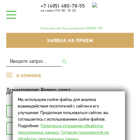
+7 (495) 480-78-55
на связи ПН-ВС 10-20
Клиническая база академии ФМБА РФ
ЗАЯВКА НА ПРИЕМ
О КЛИНИКЕ
Дерматология: Вопрос-ответ
Мы используем cookie-файлы для анализа
взаимодействия посетителей с сайтом и его
К СПИСКУ ТЕМ
ДЕРМАТОЛОГИЯ
улучшения. Продолжая пользоваться сайтом, вы
соглашаетесь с использованием cookie-файлов.
Подробнее:
Политика в отношении обработки
ЗАДАТЬ ВОПРОС
персональных данных
,
Согласие пользователя на
обработку персональных данных
.