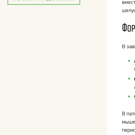
вмест
шелуш
Фор
В зав
В пат
мышеч
перио