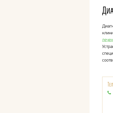
Диа
Диагн
клини
лечен
Устра
специ
соотв
Те