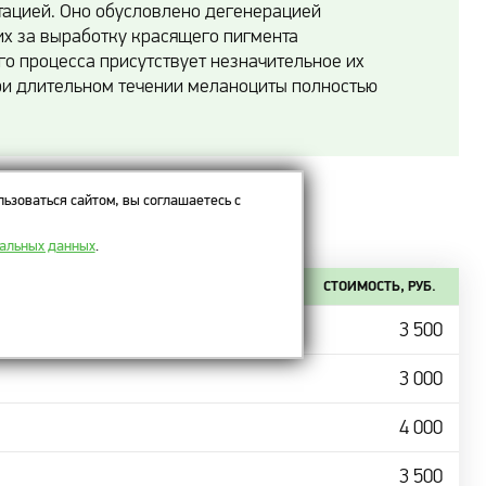
ацией. Оно обусловлено дегенерацией
х за выработку красящего пигмента
го процесса присутствует незначительное их
ри длительном течении меланоциты полностью
ьзоваться сайтом, вы соглашаетесь с
нальных данных
.
СТОИМОСТЬ, РУБ.
3 500
3 000
4 000
3 500