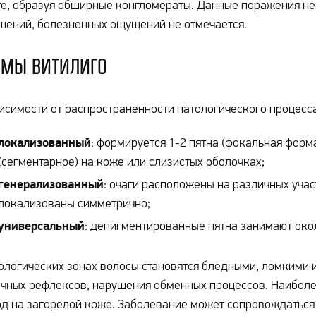
е, образуя обширные конгломераты. Данные поражения не 
ений, болезненных ощущений не отмечается.
мы витилиго
исимости от распространенности патологического процесса 
локализованный
: формируется 1-2 пятна (фокальная форм
(сегментарное) на коже или слизистых оболочках;
генерализованный
: очаги расположены на различных участ
локализованы симметрично;
универсальный
: депигментированные пятна занимают око
ологических зонах волосы становятся бледными, ломкими и
ных рефлексов, нарушения обменных процессов. Наиболе
д на загорелой коже. Заболевание может сопровождатьс