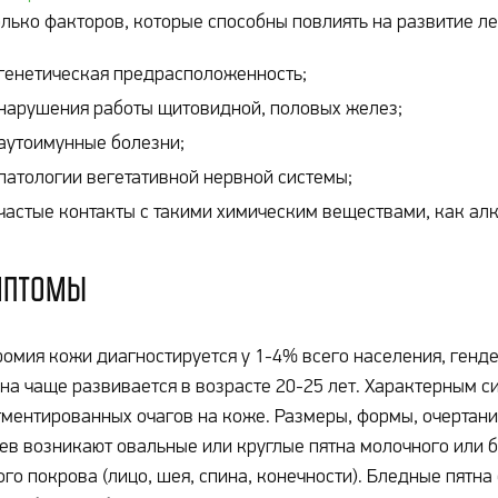
лько факторов, которые способны повлиять на развитие ле
генетическая предрасположенность;
нарушения работы щитовидной, половых желез;
аутоимунные болезни;
патологии вегетативной нервной системы;
частые контакты с такими химическим веществами, как ал
мптомы
омия кожи диагностируется у 1-4% всего населения, генде
на чаще развивается в возрасте 20-25 лет. Характерным 
ментированных очагов на коже. Размеры, формы, очертани
ев возникают овальные или круглые пятна молочного или б
го покрова (лицо, шея, спина, конечности). Бледные пятн