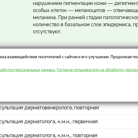
нарушением пигментации кожи — депигмент
особых клеток — меланоцитов — отвечающи
меланина. При ранней стадии патологическо
количество в базальном слое эпидермиса, п
отсутствуют.
иза взаимодействия посетителей с сайтом и его улучшения. Продолжая пол
ы на прием врача-дерматолога
работки персональных данных
,
Согласие пользователя на обработку персо
МЕНОВАНИЕ ПРОЦЕДУРЫ
сультация дерматовенеролога, первичная
сультация дерматовенеролога, повторная
сультация дерматолога, к.м.н., первичная
сультация дерматолога, к.м.н., повторная