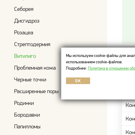
Себорея
Дисгидроз
Розацеа
Стрептодермия
Витилиго
Мы используем cookie-файлы для анал
Цен
использованием cookie-файлов.
Проблемная кожа
Подробнее:
Политика в отношении об
Черные точки
НАИ
OK
Расширенные поры
Кон
Родинки
Кон
Бородавки
Кон
Папилломы
Кон