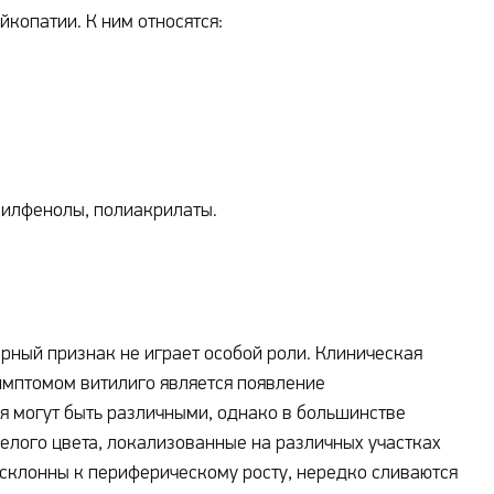
йкопатии. К ним относятся:
килфенолы, полиакрилаты.
рный признак не играет особой роли. Клиническая
симптомом витилиго является появление
я могут быть различными, однако в большинстве
елого цвета, локализованные на различных участках
а склонны к периферическому росту, нередко сливаются