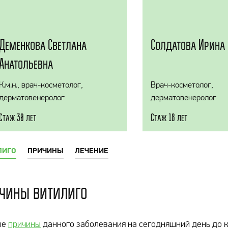
Деменкова Светлана
Солдатова Ирина 
Анатольевна
К.м.н., врач-косметолог,
Врач-косметолог,
дерматовенеролог
дерматовенеролог
Стаж 30 лет
Стаж 18 лет
ЛИГО
ПРИЧИНЫ
ЛЕЧЕНИЕ
чины витилиго
ые
причины
данного заболевания на сегодняшний день до 