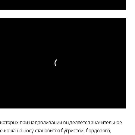
з которых при надавливании выделяется значительное
 кожа на носу становится бугристой, бордового,