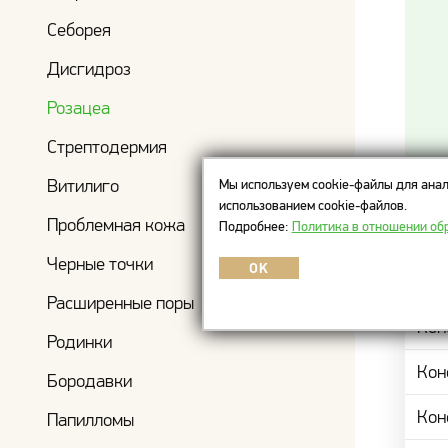
Себорея
Дисгидроз
Розацеа
Стрептодермия
Витилиго
Мы используем cookie-файлы для анал
использованием cookie-файлов.
Цен
Проблемная кожа
Подробнее:
Политика в отношении об
Черные точки
OK
НАИ
Расширенные поры
Кон
Родинки
Кон
Бородавки
Кон
Папилломы