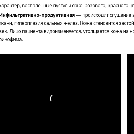
характер, воспаленные пустулы ярко-розового, красного цв
Инфильтративно-продуктивная
— происходит сгущение э
ткани, гиперплазия сальных желез. Кожа становится застой
век. Лицо пациента видоизменяется, утолщается кожа на но
ринофима.