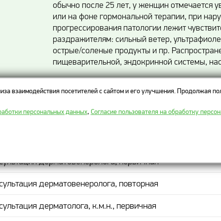
обычно после 25 лет, у женщин отмечается 
или на фоне гормональной терапии, при нар
прогрессирования патологии лежит чувствит
раздражителям: сильный ветер, ультрафиол
острые/соленые продукты и пр. Распростра
пищеварительной, эндокринной системы, на
иза взаимодействия посетителей с сайтом и его улучшения. Продолжая пол
ы на прием врача-дерматолога
работки персональных данных
,
Согласие пользователя на обработку персо
МЕНОВАНИЕ ПРОЦЕДУРЫ
сультация дерматовенеролога, первичная
сультация дерматовенеролога, повторная
сультация дерматолога, к.м.н., первичная