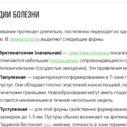
дии болезни
евание протекает длительно, постепенно переходит из одн
ю. В
дерматологии
выделяют следующие формы:
Эритематозная (начальная)
—
симптомы розацеа
локализу
отмечаются небольшие
покраснения
, сопровождающиеся с
телеангиэктазии (сосудистые звездочки). Эти проявления м
Папулезная
— характеризуется формированием в Т-зоне п
пустул. Они обладают плотно-эластичной консистенцией, п
нечеткими границами. Новообразования могут иметь гладку
остаются неизменными в течение нескольких недель.
Пустулезная
— для этой формы свойственно формирование
размером до 1-5 мм. Пустулы обычно возникают на эритема
Пациента беспокоит
зуд
, жжение, отечность в зоне пораж