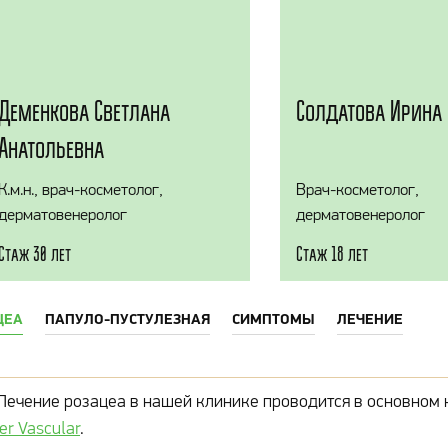
Деменкова Светлана
Солдатова Ирина 
Анатольевна
К.м.н., врач-косметолог,
Врач-косметолог,
дерматовенеролог
дерматовенеролог
Стаж 30 лет
Стаж 18 лет
ЦЕА
ПАПУЛО-ПУСТУЛЕЗНАЯ
СИМПТОМЫ
ЛЕЧЕНИЕ
Лечение розацеа в нашей клинике проводится в основном
er Vascular
.