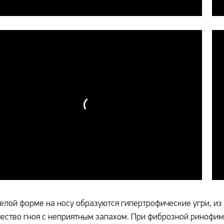
елой форме на носу образуются гипертрофические угри, и
ество гноя с неприятным запахом. При фиброзной ринофиме