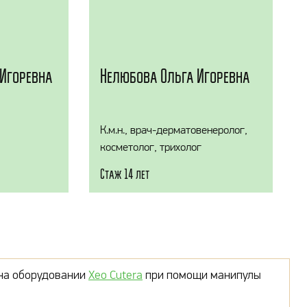
Игоревна
Нелюбова Ольга Игоревна
К.м.н., врач-дерматовенеролог,
косметолог, трихолог
Стаж 14 лет
 на оборудовании
Xeo Cutera
при помощи манипулы