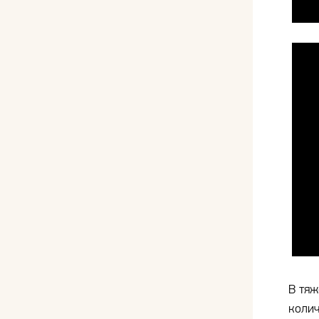
В тяж
колич