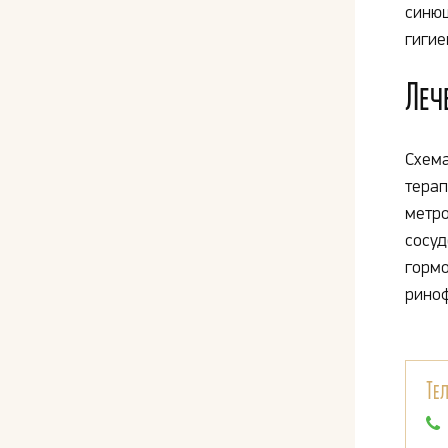
синюш
гигие
Леч
Схем
терап
метро
сосуд
гормо
риноф
Те