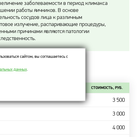
увеличение заболеваемости в период климакса
ушении работы яичников. В основе
ельность сосудов лица к различным
етовое излучение, распаривающие процедуры,
ненными причинами являются патологии
следственность.
ьзоваться сайтом, вы соглашаетесь с
нальных данных
.
СТОИМОСТЬ, РУБ.
3 500
3 000
4 000