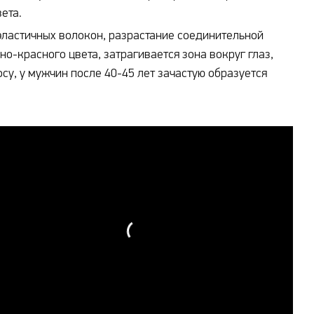
ета.
ластичных волокон, разрастание соединительной
но-красного цвета, затрагивается зона вокруг глаз,
су, у мужчин после 40-45 лет зачастую образуется