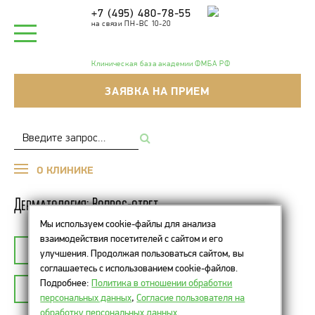
+7 (495) 480-78-55
на связи ПН-ВС 10-20
Клиническая база академии ФМБА РФ
ЗАЯВКА НА ПРИЕМ
О КЛИНИКЕ
Дерматология: Вопрос-ответ
Мы используем cookie-файлы для анализа
взаимодействия посетителей с сайтом и его
К СПИСКУ ТЕМ
ДЕРМАТОЛОГИЯ
улучшения. Продолжая пользоваться сайтом, вы
соглашаетесь с использованием cookie-файлов.
Подробнее:
Политика в отношении обработки
ЗАДАТЬ ВОПРОС
персональных данных
,
Согласие пользователя на
обработку персональных данных
.