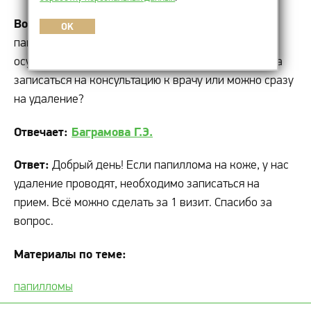
Вопрос:
Здравствуйте, можно ли у вас удалить
OK
папилломы на интимном месте? И как
осуществляется прием, нужно ли для этого сначала
записаться на консультацию к врачу или можно сразу
на удаление?
Отвечает:
Баграмова Г.Э.
Ответ:
Добрый день! Если папиллома на коже, у нас
удаление проводят, необходимо записаться на
прием. Всё можно сделать за 1 визит. Спасибо за
вопрос.
Материалы по теме:
папилломы