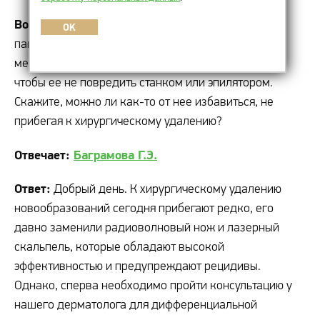
Вопрос:
У меня подмышкой уже несколько лет
OK
папиллома. Не знаю, откуда она взялась, но очень
мешает удалять волосы. Приходится изощряться,
чтобы ее не повредить станком или эпилятором.
Скажите, можно ли как-то от нее избавиться, не
прибегая к хирургическому удалению?
Отвечает:
Баграмова Г.Э.
Ответ:
Добрый день. К хирургическому удалению
новообразований сегодня прибегают редко, его
давно заменили радиоволновый нож и лазерный
скальпель, которые обладают высокой
эффективностью и предупреждают рецидивы.
Однако, сперва необходимо пройти консультацию у
нашего дерматолога для дифференциальной