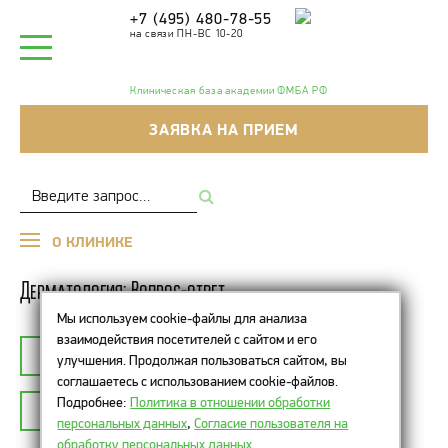
+7 (495) 480-78-55
на связи ПН-ВС 10-20
Клиническая база академии ФМБА РФ
ЗАЯВКА НА ПРИЕМ
О КЛИНИКЕ
Дерматология: Вопрос-ответ
Мы используем cookie-файлы для анализа
взаимодействия посетителей с сайтом и его
К СПИСКУ ТЕМ
ДЕРМАТОЛОГИЯ
улучшения. Продолжая пользоваться сайтом, вы
соглашаетесь с использованием cookie-файлов.
Подробнее:
Политика в отношении обработки
ЗАДАТЬ ВОПРОС
персональных данных
,
Согласие пользователя на
обработку персональных данных
.