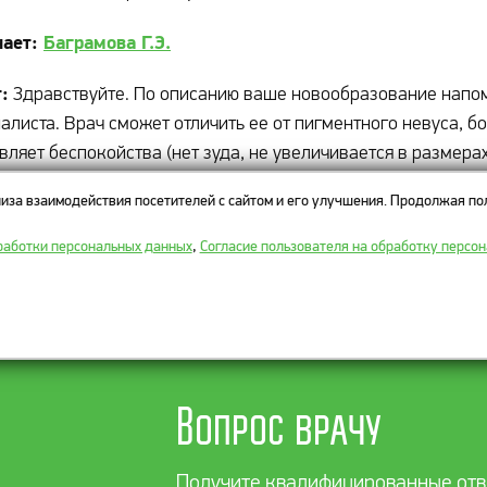
чает:
Баграмова Г.Э.
:
Здравствуйте. По описанию ваше новообразование напом
алиста. Врач сможет отличить ее от пигментного невуса, 
вляет беспокойства (нет зуда, не увеличивается в размера
 провести удаление с последующим гистологическим иссл
иза взаимодействия посетителей с сайтом и его улучшения. Продолжая пол
риалы по теме:
работки персональных данных
,
Согласие пользователя на обработку персо
нки
кератомы
Вопрос врачу
Получите квалифицированные отв