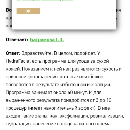
Вопрос:
Здравствуйте. После 10 посещений солярия
OK
кожа стала очень сухой. Хотелось бы ее увлажнить
как следует. Подойдет ли мне HydraFacial?
Отвечает:
Баграмова Г.Э.
Ответ:
Здравствуйте. В целом, подойдет. У
HydraFacial есть программа для ухода за сухой
кожей. Показанием к ней как раз являются сухость и
признаки фотостарения, которые неизбежно
появляются в результате избыточной инсоляции.
Программа занимает около 40 минут. И для
выраженного результата понадобится от 6 до 10
процедур (имеет накопительный эффект). В нее
входят такие этапы, как: эксфолиация, ревитализация,
гидратация, нанесение солнцезащитного крема.