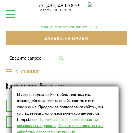
+7 (495) 480-78-55
на связи ПН-ВС 10-20
Клиническая база академии ФМБА РФ
ЗАЯВКА НА ПРИЕМ
О КЛИНИКЕ
Косметология : Вопрос-ответ
Мы используем cookie-файлы для анализа
взаимодействия посетителей с сайтом и его
К СПИСКУ ТЕМ
КОСМЕТОЛОГИЯ
улучшения. Продолжая пользоваться сайтом, вы
соглашаетесь с использованием cookie-файлов.
Подробнее:
Политика в отношении обработки
ЗАДАТЬ ВОПРОС
персональных данных
,
Согласие пользователя на
обработку персональных данных
.