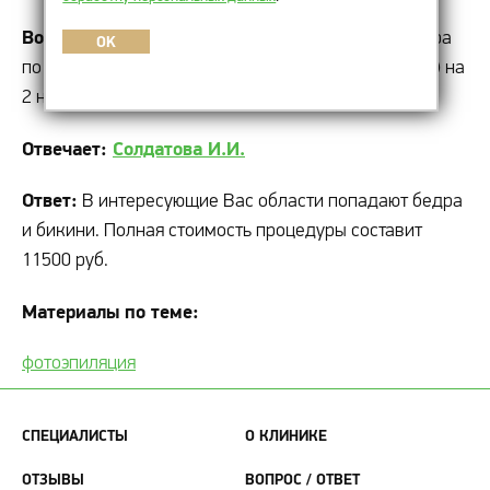
Вопрос:
Сколько в среднем будет стоить процедура
OK
по удалению нежелательных волос (фотоэпиляция) на
2 ногах выше колен (от колен до живота)?
Отвечает:
Солдатова И.И.
Ответ:
В интересующие Вас области попадают бедра
и бикини. Полная стоимость процедуры составит
11500 руб.
Материалы по теме:
фотоэпиляция
СПЕЦИАЛИСТЫ
О КЛИНИКЕ
ОТЗЫВЫ
ВОПРОС / ОТВЕТ