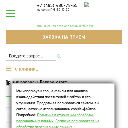
+7 (495) 480-78-55
на связи ПН-ВС 10-20
Клиническая база академии ФМБА РФ
ЗАЯВКА НА ПРИЕМ
О КЛИНИКЕ
Общие вопросы: Вопрос-ответ
Мы используем cookie-файлы для анализа
взаимодействия посетителей с сайтом и его
К СПИСКУ ТЕМ
ОБЩИЕ ВОПРОСЫ
улучшения. Продолжая пользоваться сайтом, вы
соглашаетесь с использованием cookie-файлов.
Подробнее:
Политика в отношении обработки
ЗАДАТЬ ВОПРОС
персональных данных
,
Согласие пользователя на
обработку персональных данных
.