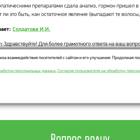
патическими препаратами сдала анализ, гормон пришел в 
 ли это быть, как остаточное явление (выпадают те волосы
чает:
Солдатова И.И.
:
Здравствуйте! Для более грамотного ответа на ваш вопр
логу и обязательно взяли с собой все результаты анализов
иза взаимодействия посетителей с сайтом и его улучшения. Продолжая пол
и другие специалисты и т.д. При личной беседе и осмотре 
сы и дать соответствующие рекомендации. Спасибо.
работки персональных данных
,
Согласие пользователя на обработку персо
риалы по теме:
дение волос
Вопрос врачу