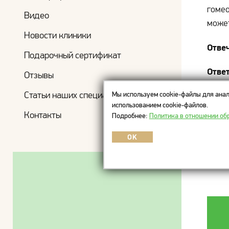
гомео
Видео
может
Новости клиники
Отве
Подарочный сертификат
Ответ
Отзывы
трихо
Статьи наших специалистов
Мы используем cookie-файлы для анал
давал
использованием cookie-файлов.
вопро
Контакты
Подробнее:
Политика в отношении об
Мате
OK
выпа