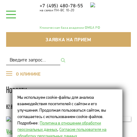
+7 (495) 480-78-55
на связи ПН-ВС 10-20
Клиническая база академии ФМБА РФ
ЗАЯВКА НА ПРИЕМ
О КЛИНИКЕ
Новости
Мы используем cookie-файлы для анализа
взаимодействия посетителей с сайтом и его
02.07.2026
улучшения. Продолжая пользоваться сайтом, вы
соглашаетесь с использованием cookie-файлов.
Подробнее:
Политика в отношении обработки
персональных данных
,
Согласие пользователя на
Уникальный биоревитализант Nucleospire DNA-RNA!
обработку персональных данных
.