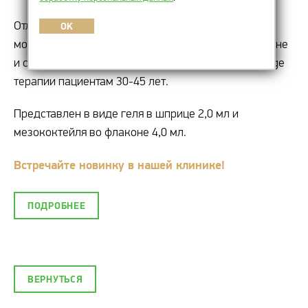
Отличное решение в борьбе с поверхностными
OK
морщинами, нежелательной пигментацией, постакне
и сниженным тургором кожи. Подходит для anti-age
терапии пациентам 30-45 лет.
Представлен в виде геля в шприце 2,0 мл и
мезококтейля во флаконе 4,0 мл.
Встречайте новинку в нашей клинике!
ПОДРОБНЕЕ
ВЕРНУТЬСЯ