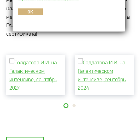
междисциплинарный challenge». Это серия мастер-
классов по сочетанию аппаратных и инъекционных
OK
методик от врачей-косметологов Института красоты
ГАЛАКТИКА. Поздравляем с получением
сертификата!