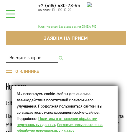
+7 (495) 480-78-55
на связи ПН-ВС 10-20
Клиническая база академии ФМБА РФ
ЗАЯВКА НА ПРИЕМ
О КЛИНИКЕ
Новости
Мы используем cookie-файлы для анализа
взаимодействия посетителей с сайтом и его
16.09.2024
улучшения. Продолжая пользоваться сайтом, вы
соглашаетесь с использованием cookie-файлов.
Наш специалист
Солдатова Ирина Игоревна
приняла
Подробнее:
Политика в отношении обработки
участие в мероприятии «Галактический интенсив V:
персональных данных
,
Согласие пользователя на
обработку персональных данных
.