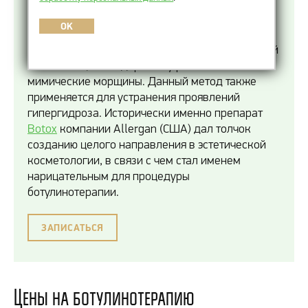
процедура, предполагающая введение
препаратов на основе ботулотоксина типа А
OK
(БТА) с целью временного расслабления
целевых мышц и устранения гиперкинетической
активности, благодаря чему разглаживаются
мимические морщины. Данный метод также
применяется для устранения проявлений
гипергидроза. Исторически именно препарат
Botox
компании Allergan (США) дал толчок
созданию целого направления в эстетической
косметологии, в связи с чем стал именем
нарицательным для процедуры
ботулинотерапии.
ЗАПИСАТЬСЯ
Цены на ботулинотерапию