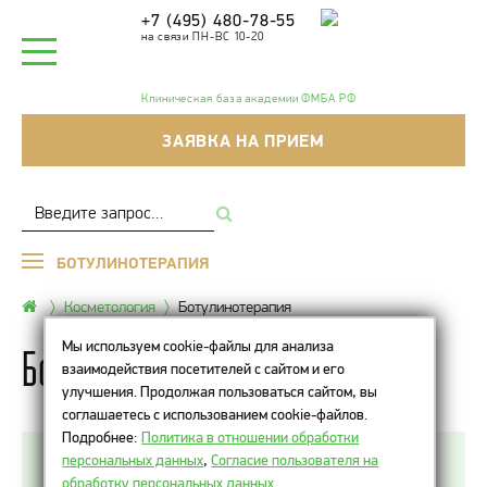
+7 (495) 480-78-55
на связи ПН-ВС 10-20
Клиническая база академии ФМБА РФ
ЗАЯВКА НА ПРИЕМ
БОТУЛИНОТЕРАПИЯ
Косметология
Ботулинотерапия
Мы используем cookie-файлы для анализа
Ботулинотерапия
взаимодействия посетителей с сайтом и его
улучшения. Продолжая пользоваться сайтом, вы
соглашаетесь с использованием cookie-файлов.
Подробнее:
Политика в отношении обработки
персональных данных
,
Согласие пользователя на
Ботулинотерапия (Botox) — инъекционная
обработку персональных данных
.