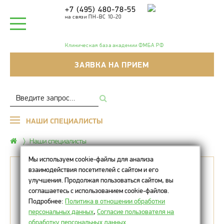
+7 (495) 480-78-55
на связи ПН-ВС 10-20
Клиническая база академии ФМБА РФ
ЗАЯВКА НА ПРИЕМ
НАШИ СПЕЦИАЛИСТЫ
Наши специалисты
Мы используем cookie-файлы для анализа
Только
с 1 по 31 августа 2026 года
!
взаимодействия посетителей с сайтом и его
улучшения. Продолжая пользоваться сайтом, вы
соглашаетесь с использованием cookie-файлов.
Проект-акция
#КабинетАкне
!
Подробнее:
Политика в отношении обработки
персональных данных
,
Согласие пользователя на
обработку персональных данных
.