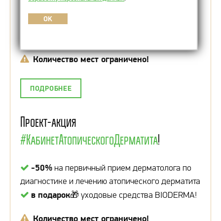
-50%
на первичный прием дерматолога по
OK
диагностике и лечению акне
в подарок
🎁 уходовые средства BIODERMA!
Количество мест ограничено!
ПОДРОБНЕЕ
Проект-акция
#КабинетАтопическогоДерматита
!
-50%
на первичный прием дерматолога по
диагностике и лечению атопического дерматита
в подарок
🎁 уходовые средства BIODERMA!
Количество мест ограничено!