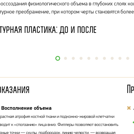
воссоздания физиологического объема в глубоких слоях ко
турное преображение, при котором черты становятся боле
турная пластика: до и после
оказания
П
Восполнение объема
растная атрофия костной ткани и подкожно-жировой клетчатки
водит к «сползанию» лица вниз. Филлеры позволяют восстановить
рные точки — скулы, подбородок, линию челюсти, — возвращая