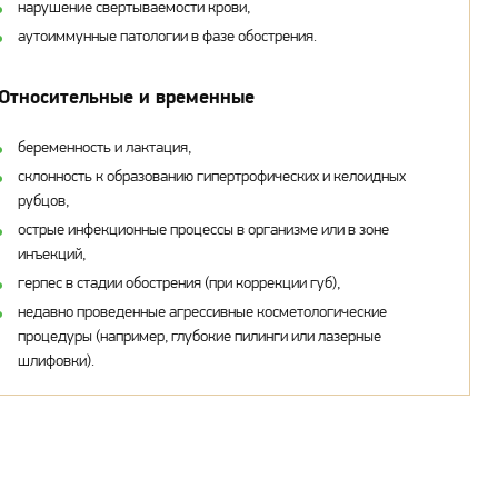
нарушение свертываемости крови,
аутоиммунные патологии в фазе обострения.
Относительные и временные
беременность и лактация,
cклонность к образованию гипертрофических и келоидных
рубцов,
острые инфекционные процессы в организме или в зоне
инъекций,
герпес в стадии обострения (при коррекции губ),
недавно проведенные агрессивные косметологические
процедуры (например, глубокие пилинги или лазерные
шлифовки).