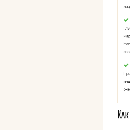
лиц
Глу
мар
Нап
сво
Про
инд
оче
Как