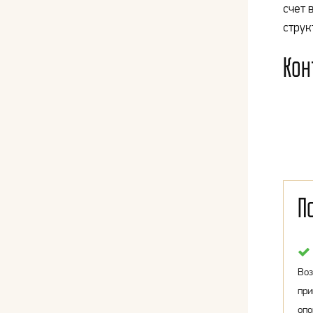
счет 
струк
Кон
П
Воз
при
опо