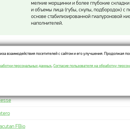
мелкие морщинки и более глубокие складки
и объемы лица (губы, скулы, подбородок) с
основе стабилизированной гиалуроновой ки
наполнителей.
ы на контурную пластику
иза взаимодействия посетителей с сайтом и его улучшения. Продолжая пол
работки персональных данных
,
Согласие пользователя на обработку персо
ВАЖНО!
В прейскуранте указана полная стоимость процедуры с использо
АРАТ
iesse
otero
acutan FBio