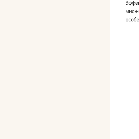
Эффек
множе
особе