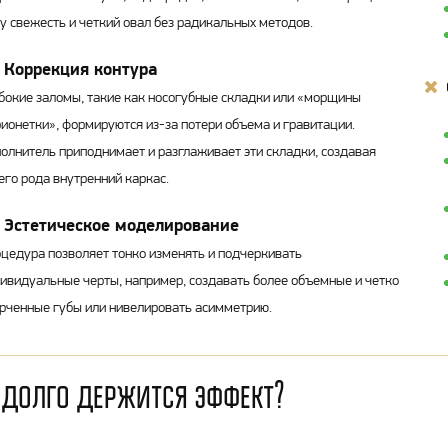
у свежесть и четкий овал без радикальных методов.
Коррекция контура
бокие заломы, такие как носогубные складки или «морщины
ионетки», формируются из-за потери объема и гравитации.
олнитель приподнимает и разглаживает эти складки, создавая
его рода внутренний каркас.
Эстетическое моделирование
цедура позволяет тонко изменять и подчеркивать
ивидуальные черты, например, создавать более объемные и четко
рченные губы или нивелировать асимметрию.
 долго держится эффект?