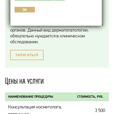
серьезной косметической проблемой для
женщины. Доставляя эстетический дискомфорт,
OK
хлоазма, как одно из множества проявлений
гиперпигментации, может свидетельствовать о
каком-либо серьезном заболевании внутренних
органов. Данный вид дерматопатологии,
обязательно нуждается в клиническом
обследовании.
ЗАПИСАТЬСЯ
Цены на услуги
НАИМЕНОВАНИЕ ПРОЦЕДУРЫ
СТОИМОСТЬ, РУБ.
Консультация косметолога,
3 500
первичная