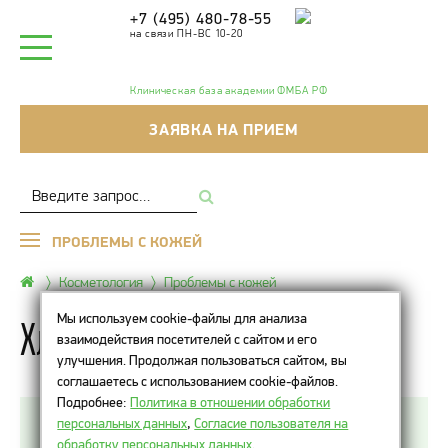
+7 (495) 480-78-55
на связи ПН-ВС 10-20
Клиническая база академии ФМБА РФ
ЗАЯВКА НА ПРИЕМ
ПРОБЛЕМЫ С КОЖЕЙ
Косметология
Проблемы с кожей
Мы используем cookie-файлы для анализа
Хлоазма
взаимодействия посетителей с сайтом и его
улучшения. Продолжая пользоваться сайтом, вы
соглашаетесь с использованием cookie-файлов.
Подробнее:
Политика в отношении обработки
персональных данных
,
Согласие пользователя на
Появление пигментных пятен всегда было
обработку персональных данных
.