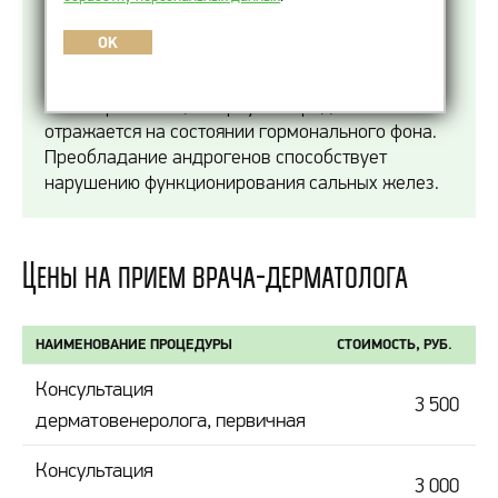
встречается достаточно часто. С этим
заболеванием обращаются в основном
OK
пациенты в возрасте от 15 до 25 лет. В период
полового созревания происходит перестройка
всего организма, в первую очередь это
отражается на состоянии гормонального фона.
Преобладание андрогенов способствует
нарушению функционирования сальных желез.
Цены на прием врача-дерматолога
НАИМЕНОВАНИЕ ПРОЦЕДУРЫ
СТОИМОСТЬ, РУБ.
Консультация
3 500
дерматовенеролога, первичная
Консультация
3 000