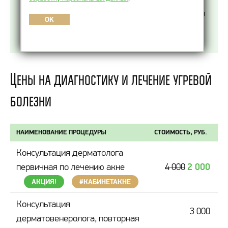
возникающее вследствие излишней выработки
кожного сала. На поверхности кожи появляются
OK
воспалительные образования — акне. Помимо
них также могут появиться гнойнички и узлы.
Цены на диагностику и лечение угревой
болезни
НАИМЕНОВАНИЕ ПРОЦЕДУРЫ
СТОИМОСТЬ, РУБ.
Консультация дерматолога
2 000
первичная по лечению акне
4 000
АКЦИЯ!
#КАБИНЕТАКНЕ
Консультация
3 000
дерматовенеролога, повторная