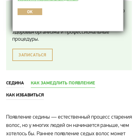
Замедлить появление седины можно с помощью
OK
комплексного подхода, который включает
правильный уход за волосами, поддержание
здоровья организма и профессиональные
процедуры.
ЗАПИСАТЬСЯ
СЕДИНА
КАК ЗАМЕДЛИТЬ ПОЯВЛЕНИЕ
КАК ИЗБАВИТЬСЯ
Появление седины — естественный процесс старения
волос, но у многих людей он начинается раньше, чем
хотелось бы. Раннее появление седых волос может