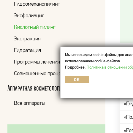
Гидромеханопилинг
Эксфолиация
Кислотный пилинг
Экстракция
Гидратация
Мы используем cookie-файлы для анал
Цен
использованием cookie-файлов.
Программы лечения
Подробнее:
Политика в отношении об
Совмещенные процедуры
ПРО
OK
Аппаратная косметология
«Оч
Все аппараты
«Гл
«По
«Ре