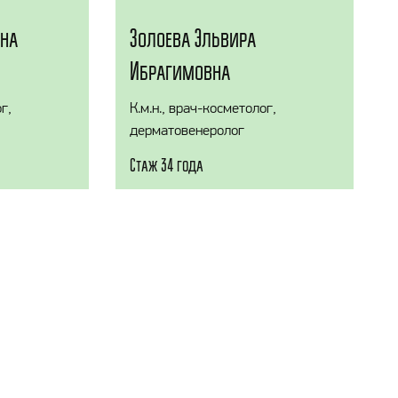
ана
Золоева Эльвира
Ибрагимовна
г,
К.м.н., врач-косметолог,
дерматовенеролог
Стаж 34 года