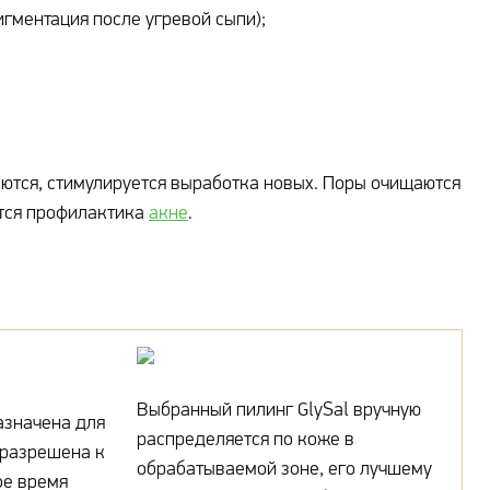
игментация после угревой сыпи);
тся, стимулируется выработка новых. Поры очищаются
ится профилактика
акне
.
Выбранный пилинг GlySal вручную
значена для
распределяется по коже в
 разрешена к
обрабатываемой зоне, его лучшему
ое время