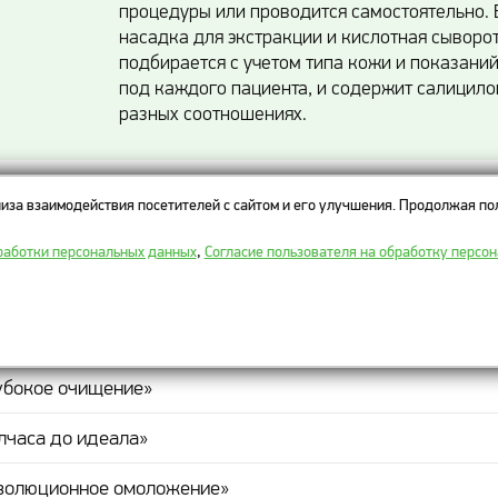
процедуры или проводится самостоятельно. 
насадка для экстракции и кислотная сыворот
подбирается с учетом типа кожи и показаний
под каждого пациента, и содержит салицило
разных соотношениях.
иза взаимодействия посетителей с сайтом и его улучшения. Продолжая пол
ы на HydraFacial
работки персональных данных
,
Согласие пользователя на обработку персо
ГРАММА
ищение», базовая
убокое очищение»
лчаса до идеала»
волюционное омоложение»