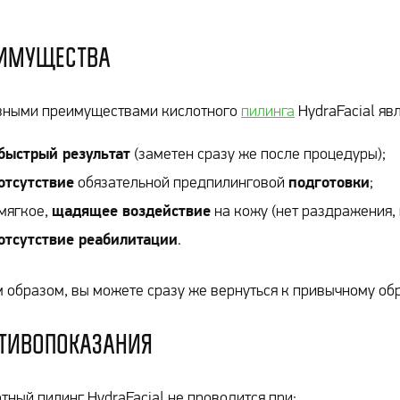
имущества
вными преимуществами кислотного
пилинга
HydraFacial яв
быстрый результат
(заметен сразу же после процедуры);
отсутствие
подготовки
обязательной предпилинговой
;
щадящее воздействие
мягкое,
на кожу (нет раздражения,
отсутствие реабилитации
.
 образом, вы можете сразу же вернуться к привычному об
тивопоказания
тный пилинг HydraFacial не проводится при: