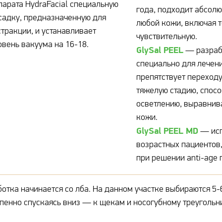
парата HydraFacial специальную
года, подходит абсолю
садку, предназначенную для
любой кожи, включая 
стракции, и устанавливает
чувствительную.
овень вакуума на 16-18.
GlySal PEEL
— разраб
специально для лечени
препятствует переходу
тяжелую стадию, спосо
осветлению, выравнив
кожи.
GlySal PEEL MD
— исп
возрастных пациентов
при решении anti-age 
отка начинается со лба. На данном участке выбираются 5-6
пенно спускаясь вниз — к щекам и носогубному треугольни