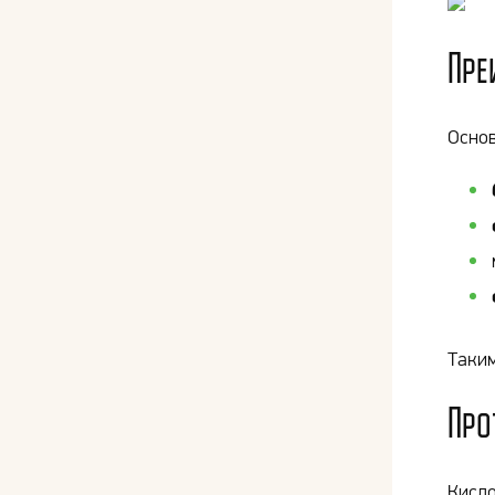
Пре
Осно
Таким
Про
Кисло