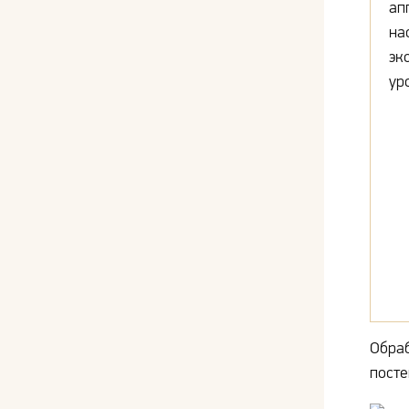
ап
на
эк
ур
Обраб
посте