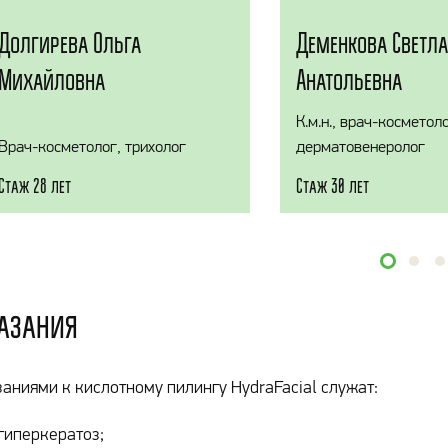
Долгирева Ольга
Деменкова Светл
Михайловна
Анатольевна
К.м.н., врач-косметоло
Врач-косметолог, трихолог
дерматовенеролог
Стаж 28 лет
Стаж 30 лет
азания
аниями к кислотному пилингу HydraFacial служат:
гиперкератоз;