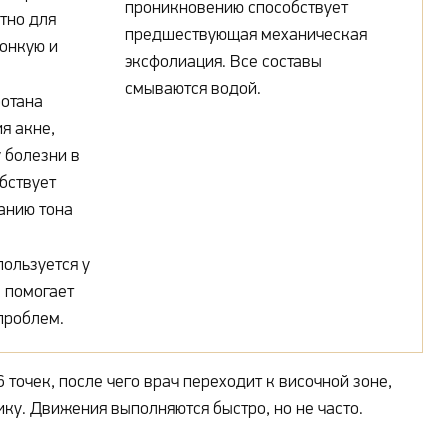
проникновению способствует
тно для
предшествующая механическая
тонкую и
эксфолиация. Все составы
смываются водой.
отана
я акне,
 болезни в
бствует
анию тона
ользуется у
, помогает
проблем.
 точек, после чего врач переходит к височной зоне,
ку. Движения выполняются быстро, но не часто.