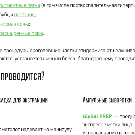
пигментные пятна
(в том числе поствоспалительная гиперп
рубцы
постакне
;
жирная кожа
;
расширенные поры
.
е процедуры ороговевшие клетки эпидермиса отшелушиваю
аются, устраняется жирный блеск, благодаря чему провод
 проводится?
садка для экстракции
Ампульные сыворотки
GlySal PREP
— предна
экспресс-чистки лица,
сметолог надевает на манипулу
использованию в тепл