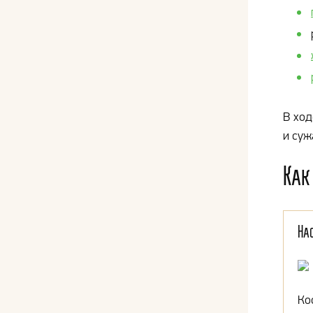
В ход
и суж
Как
На
Ко