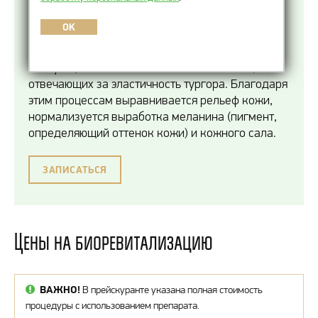
омоложения кожи, основанная на применении
препаратов гиалуроновой кислоты (сокр. ГК),
OK
возвращающей упругость, способствующей
поддержанию влаги (эффект гидратации),
стимуляции синтеза коллагена и эластина,
отвечающих за эластичность тургора. Благодаря
этим процессам выравнивается рельеф кожи,
нормализуется выработка меланина (пигмент,
определяющий оттенок кожи) и кожного сала.
ЗАПИСАТЬСЯ
Цены на биоревитализацию
ВАЖНО!
В прейскуранте указана полная стоимость
процедуры с использованием препарата.