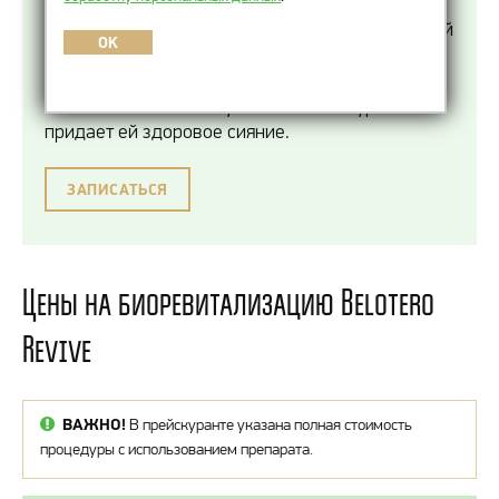
для биоревитализации на основе гиалуроновой
кислоты и глицерола, разработанный компанией
OK
Merz Aesthetics. Он обеспечивает
пролонгированное увлажнение,
восстанавливает кожу на клеточном уровне и
придает ей здоровое сияние.
ЗАПИСАТЬСЯ
Цены на биоревитализацию Belotero
Revive
ВАЖНО!
В прейскуранте указана полная стоимость
процедуры с использованием препарата.