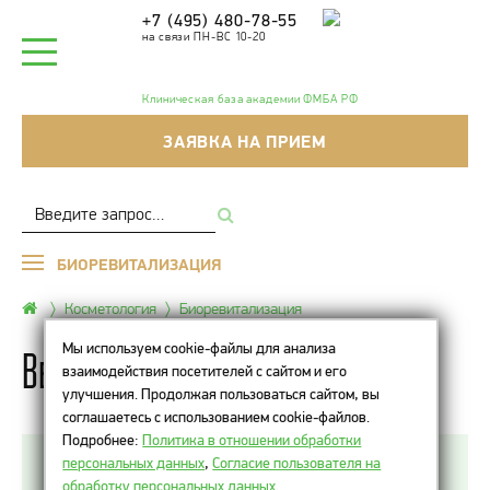
+7 (495) 480-78-55
на связи ПН-ВС 10-20
Клиническая база академии ФМБА РФ
ЗАЯВКА НА ПРИЕМ
БИОРЕВИТАЛИЗАЦИЯ
Косметология
Биоревитализация
Мы используем cookie-файлы для анализа
Belotero Revive
взаимодействия посетителей с сайтом и его
улучшения. Продолжая пользоваться сайтом, вы
соглашаетесь с использованием cookie-файлов.
Подробнее:
Политика в отношении обработки
персональных данных
,
Согласие пользователя на
Belotero Revive – это инновационный препарат
обработку персональных данных
.