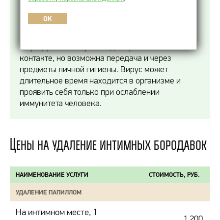
доброкачественными образованиями,
возникающими на половых органах. Причина их
OK
возникновения — различные типы
вируса
папилломы
человека. В большинстве случаев
инфицирование происходит при половом
контакте, но возможна передача и через
предметы личной гигиены. Вирус может
длительное время находится в организме и
проявить себя только при ослаблении
иммунитета человека.
Цены на удаление интимных бородавок
НАИМЕНОВАНИЕ УСЛУГИ
СТОИМОСТЬ, РУБ.
УДАЛЕНИЕ ПАПИЛЛОМ
На интимном месте, 1
1 200