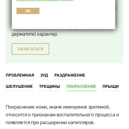
проявление локального расширения
капилляров дермы в ответ на усиленный приток
OK
крови. В зависимости от причин и глубины
процесса носит временный (например, при
травме) или стойкий (как при розацеа или
дерматите) характер.
ЗАПИСАТЬСЯ
ПРОБЛЕМНАЯ
ЗУД
РАЗДРАЖЕНИЕ
ШЕЛУШЕНИЕ
ТРЕЩИНЫ
ПОКРАСНЕНИЕ
ПРЫЩИ
Покраснение кожи, иначе именуемое эритемой,
относится к признакам воспалительного процесса и
появляется при расширении капилляров.