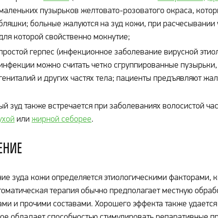
маленьких пузырьков желтовато-розоватого окраса, котор
бляшки; больные жалуются на зуд кожи, при расчесывании
для которой свойственно мокнутие;
простой герпес (инфекционное заболевание вирусной эти
инфекции можно считать четко сгруппированные пузырьки
гениталий и других частях тела; пациенты предъявляют жа
й зуд также встречается при заболеваниях волосистой ч
ухой
или
жирной себорее
.
ение
ие зуда кожи определяется этиологическими факторами, 
оматическая терапия обычно предполагает местную обраб
ми и прочими составами. Хорошего эффекта также удается
ое обладает способностью стимулировать репаративные пр