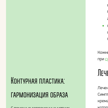
Кожны
при
с
Леч
Контурная пластика:
Лечен
гармонизация образа
Симпт
крема
котор