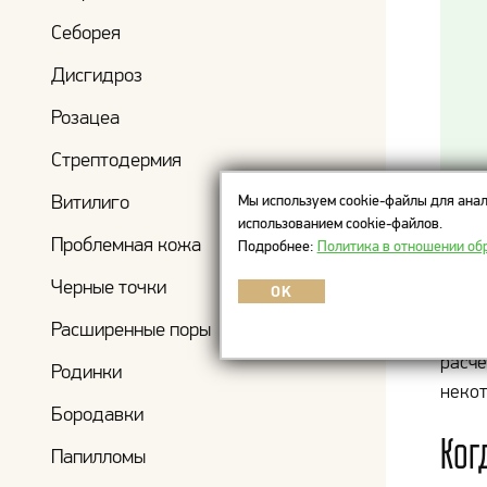
Себорея
Дисгидроз
Розацеа
Стрептодермия
Витилиго
Мы используем cookie-файлы для анал
использованием cookie-файлов.
ПРОБ
Проблемная кожа
Подробнее:
Политика в отношении об
Черные точки
OK
Кожа 
Расширенные поры
холод
расче
Родинки
некот
Бородавки
Ког
Папилломы