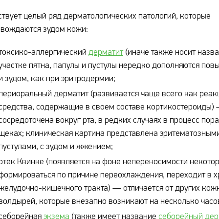
твует целый ряд дерматологических патологий, которые
вождаются зудом кожи:
токсико-аллергический
дерматит
(иначе также носит назв
участке пятна, папулы и пустулы нередко дополняются по
и зудом, как при эритродермии;
периоральный дерматит (развивается чаще всего как реак
средства, содержащие в своем составе кортикостероиды) 
сосредоточена вокруг рта, в редких случаях в процесс пор
щеках; клиническая картина представлена эритематозным
пустулами, с зудом и жжением;
отек Квинке (появляется на фоне непереносимости некото
формироваться по причине переохлаждения, переходит в 
желудочно-кишечного тракта) — отличается от других кож
волдырей, которые внезапно возникают на несколько часов
себорейная
экзема
(также имеет название
себорейный дер