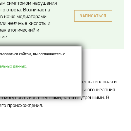
вым симптомом нарушения
о ответа. Возникает в
 в коже медиаторами
ЗАПИСАТЬСЯ
 или желчные кислоты и
как атопический и
гие.
ьзоваться сайтом, вы соглашаетесь с
ПОКРАСНЕНИЕ
ПРЫЩИ
нальных данных
.
льная, болевая и температурная (то есть тепловая и
уда, который проявляется в виде сильного желания
я могут быть как внешними, так и внутренними. В
его происхождения.