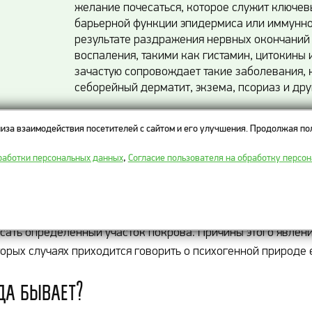
желание почесаться, которое служит ключе
барьерной функции эпидермиса или иммунног
результате раздражения нервных окончаний
воспаления, такими как гистамин, цитокины
зачастую сопровождает такие заболевания, 
себорейный дерматит, экзема, псориаз и дру
иза взаимодействия посетителей с сайтом и его улучшения. Продолжая пол
ЛЕМНАЯ
ЗУД
РАЗДРАЖЕНИЕ
ШЕЛУШЕНИЕ
ТРЕЩИНЫ
работки персональных данных
,
Согласие пользователя на обработку персо
человека имеет несколько видов чувствительности — такти
овая). В отдельную категорию можно выделить ощущение з
сать определенный участок покрова. Причины этого явлени
орых случаях приходится говорить о психогенной природе 
да бывает?