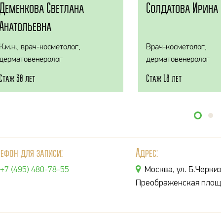
Деменкова Светлана
Солдатова Ирина 
Анатольевна
К.м.н., врач-косметолог,
Врач-косметолог,
дерматовенеролог
дерматовенеролог
Стаж 30 лет
Стаж 18 лет
лефон для записи:
Адрес:
+7 (495) 480-78-55
Москва, ул. Б.Черкиз
Преображенская площ