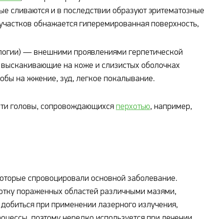
ые сливаются и в последствии образуют эритематозные
 участков обнажается гиперемированная поверхность,
ологии) — внешними проявлениями герпетической
, выскакивающие на коже и слизистых оболочках
лобы на жжение, зуд, легкое покалывание.
асти головы, сопровождающихся
перхотью
, например,
которые спровоцировали основной заболевание.
отку пораженных областей различными мазями,
 добиться при применении лазерного излучения,
оцессы, поэтому нередко используется при лечении