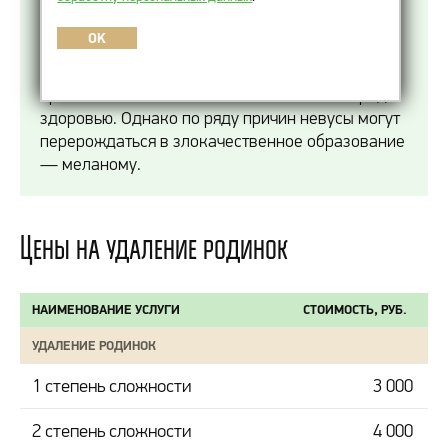
любого человека с рождения или появляются
под воздействием ряда факторов в течение
OK
жизни. В большинстве случаев они являются
доброкачественными образованиями и не
приносят какого-либо беспокойства или вреда
здоровью. Однако по ряду причин невусы могут
перерождаться в злокачественное образование
— меланому.
Цены на удаление родинок
НАИМЕНОВАНИЕ УСЛУГИ
СТОИМОСТЬ, РУБ.
УДАЛЕНИЕ РОДИНОК
1 степень сложности
3 000
2 степень сложности
4 000