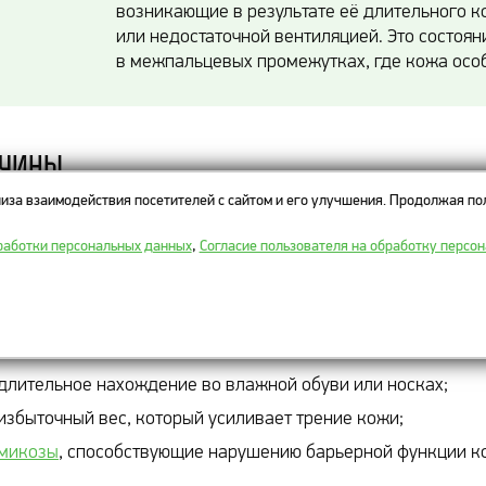
возникающие в результате её длительного ко
или недостаточной вентиляцией. Это состоян
в межпальцевых промежутках, где кожа особ
ичины
иза взаимодействия посетителей с сайтом и его улучшения. Продолжая пол
ные причины появления опрелостей:
работки персональных данных
,
Согласие пользователя на обработку персо
избыточное потоотделение (
гипергидроз
);
ношение тесной или некачественной обуви из воздухонеп
несоблюдение гигиены стоп;
длительное нахождение во влажной обуви или носках;
избыточный вес, который усиливает трение кожи;
микозы
, способствующие нарушению барьерной функции к