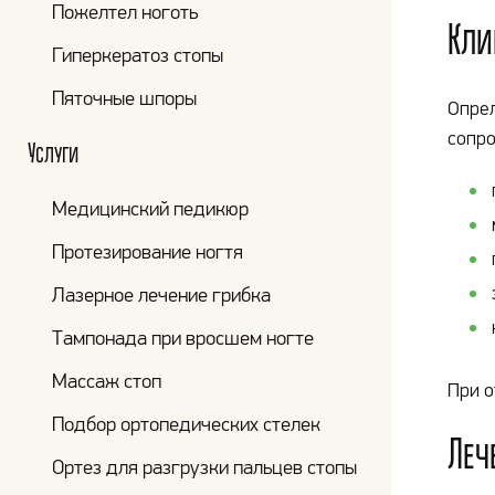
Пожелтел ноготь
Кли
Гиперкератоз стопы
Пяточные шпоры
Опрел
сопро
Услуги
Медицинский педикюр
Протезирование ногтя
Лазерное лечение грибка
Тампонада при вросшем ногте
Массаж стоп
При о
Подбор ортопедических стелек
Леч
Ортез для разгрузки пальцев стопы