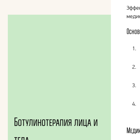
Эффек
медик
Основ
Ботулинотерапия лица и
Медик
тела