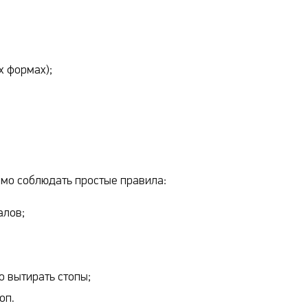
х формах);
имо соблюдать простые правила:
алов;
о вытирать стопы;
оп.