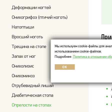
Деформации ногтей
Онихогрифоз (птичий коготь)
Натоптыши
Пр
Вросший ноготь
Трещина на стопе
Мы используем cookie-файлы для анал
использованием cookie-файлов.
Основ
Запах от ног
Подробнее:
Политика в отношении об
Онихолизис
OK
Онихомикоз
Отрубевидный лишай
Диабетическая стопа
Опрелости на стопах