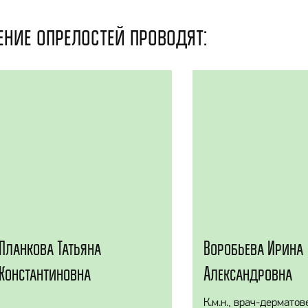
ение опрелостей проводят:
Планкова Татьяна
Воробьева Ирина
Константиновна
Александровна
К.м.н., врач-дерматов