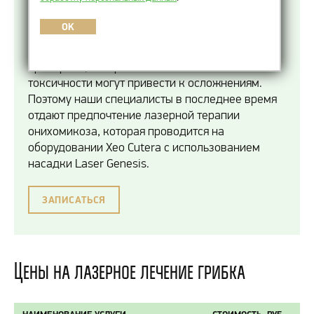
с местной обработки пораженной ногтевой
пластины и околоногтевого валика
OK
антимикотическими средствами. В более
запущенных случаях назначаются системные
препараты, которые из-за своей высокой
токсичности могут привести к осложнениям.
Поэтому наши специалисты в последнее время
отдают предпочтение лазерной терапии
онихомикоза, которая проводится на
оборудовании Xeo Cutera с использованием
насадки Laser Genesis.
ЗАПИСАТЬСЯ
Цены на лазерное лечение грибка