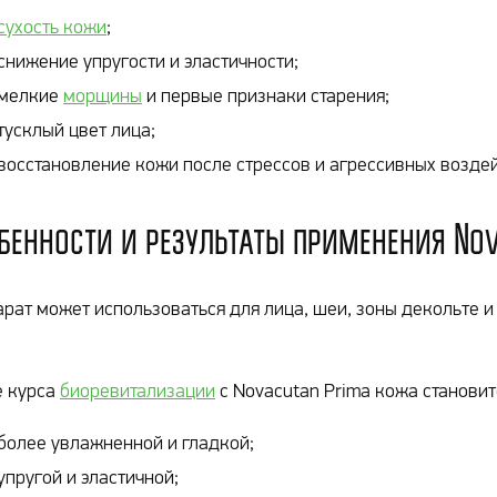
сухость кожи
;
снижение упругости и эластичности;
мелкие
морщины
и первые признаки старения;
тусклый цвет лица;
восстановление кожи после стрессов и агрессивных возде
бенности и результаты применения No
рат может использоваться для лица, шеи, зоны декольте и
е курса
биоревитализации
с Novacutan Prima кожа становит
более увлажненной и гладкой;
упругой и эластичной;