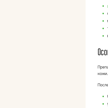
Осо
Препа
кожи.
Посл