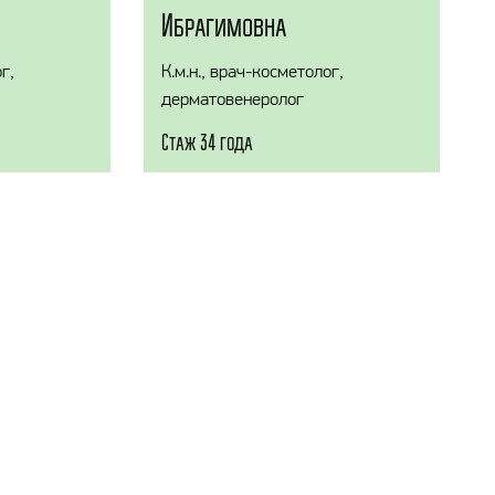
Ибрагимовна
г,
К.м.н., врач-косметолог,
дерматовенеролог
Стаж 34 года