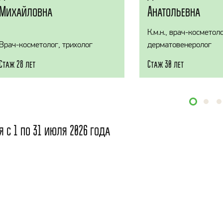
Михайловна
Анатольевна
К.м.н., врач-косметоло
Врач-косметолог, трихолог
дерматовенеролог
Стаж 28 лет
Стаж 30 лет
я с 1 по 31 июля 2026 года