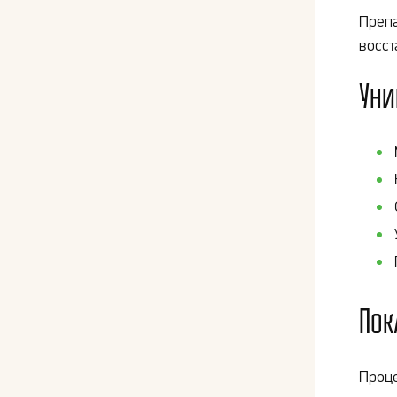
Препа
восст
Уни
Пок
Проце