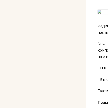
медиц
подтв
Novac
компо
но и 
СЕНОП
ГК в 
Такт
Прим