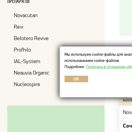
Препараты
Novacutan
Revi
Belotero Revive
Цен
Profhilo
Мы используем cookie-файлы для анал
использованием cookie-файлов.
IAL-System
Подробнее:
Политика в отношении об
Neauvia Organic
OK
Nucleospire
ПРЕП
NOV
Nov
Соч