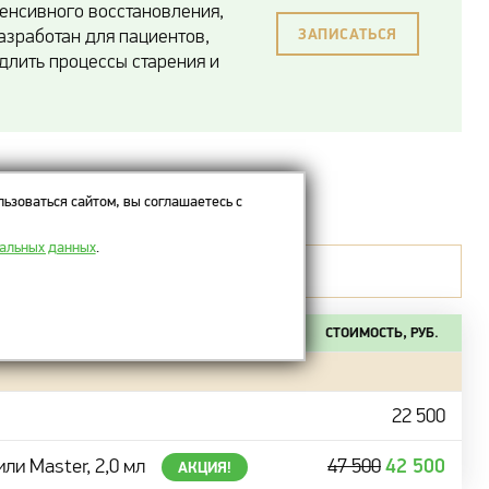
енсивного восстановления,
азработан для пациентов,
ЗАПИСАТЬСЯ
длить процессы старения и
ima
ьзоваться сайтом, вы соглашаетесь с
нальных данных
.
ванием препарата.
СТОИМОСТЬ, РУБ.
22 500
42 500
или Master, 2,0 мл
47 500
АКЦИЯ!