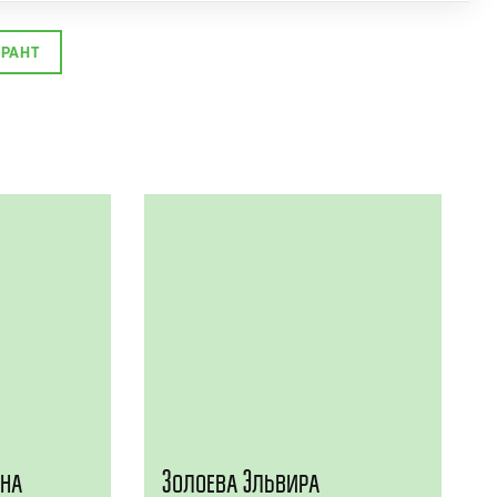
УРАНТ
ана
Золоева Эльвира