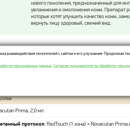
нового поколения, предназначенный для инт
увлажнения и омоложения кожи. Препарат р
которые хотят улучшить качество кожи, заме
вернуть лицу здоровый, свежий вид.
ы на биоревитализацию Novacutan Pr
иза взаимодействия посетителей с сайтом и его улучшения. Продолжая пол
работки персональных данных
,
Согласие пользователя на обработку персо
ВАЖНО!
В прейскуранте указана полная стоимость процедуры с использо
АРАТ
ACUTAN
acutan Prima, 2,0 мл
етанный протокол
: RedTouch (1 зона) + Novacutan Prima 