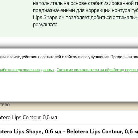
наполнитель на основе стабилизированной г
предназначенный для коррекции контура губ.
Lips Shape он позволяет добиться оптимальн
результата.
ы на контурную пластику Belotero Lip
иза взаимодействия посетителей с сайтом и его улучшения. Продолжая пол
работки персональных данных
,
Согласие пользователя на обработку персо
ВАЖНО!
В прейскуранте указана полная стоимость процедуры с использо
АРАТ
TERO
tero Lips Contour, 0,6 мл
otero Lips Shape, 0,6 мл
Belotero Lips Contour, 0,6 
+