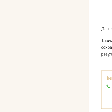
Для к
Таким
сохра
резул
Те