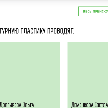
ВЕСЬ ПРЕЙСК
турную пластику проводят:
Долгирева Ольга
Деменкова Светл