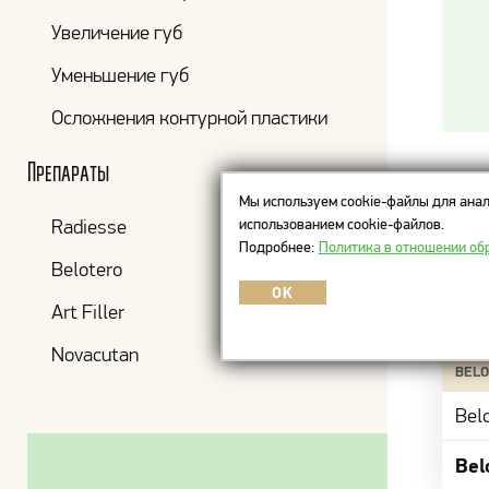
Увеличение губ
Уменьшение губ
Осложнения контурной пластики
Препараты
Цен
Мы используем cookie-файлы для анал
использованием cookie-файлов.
Radiesse
Подробнее:
Политика в отношении об
Belotero
OK
Art Filler
ПРЕП
Novacutan
BELO
Belo
Bel