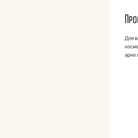
Про
Для в
косме
арке 