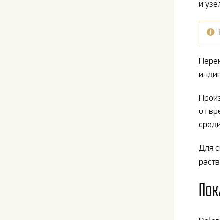
и узе
Перек
индив
Произ
от вр
среди
Для с
раст
Пок