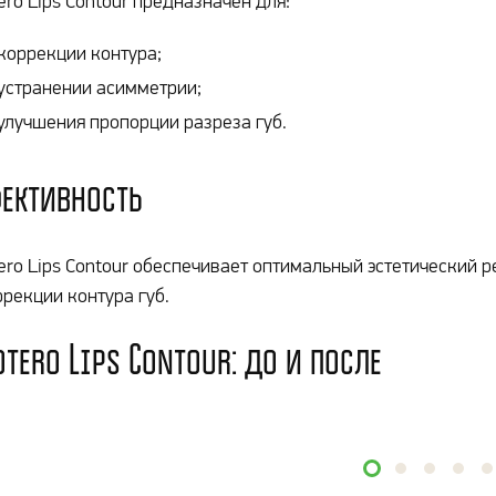
ero Lips Contour предназначен для:
коррекции контура;
устранении асимметрии;
улучшения пропорции разреза губ.
ективность
ero Lips Contour обеспечивает оптимальный эстетический р
рекции контура губ.
otero Lips Contour: до и после