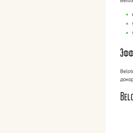
Belot
Эфф
Belot
докор
Bel