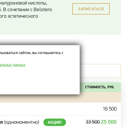
иалуроновой кислоты,
 В сочетании с Belotero
ЗАПИСАТЬСЯ
ого эстетического
s Contour
ьзоваться сайтом, вы соглашаетесь с
нальных данных
.
ванием препарата.
СТОИМОСТЬ, РУБ.
16 500
мл
25 000
(одномоментно)
33 500
АКЦИЯ!