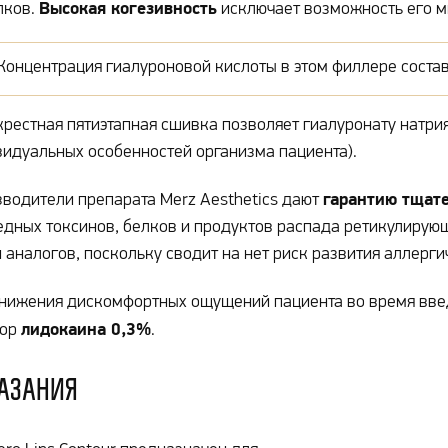
Высокая когезивность
лков.
исключает возможность его ми
Концентрация гиалуроновой кислоты в этом филлере составл
рестная пятиэтапная сшивка позволяет гиалуронату натрия 
идуальных особенностей организма пациента).
гарантию тщат
водители препарата Merz Aesthetics дают
едных токсинов, белков и продуктов распада ретикулирую
 аналогов, поскольку сводит на нет риск развития аллерг
нижения дискомфортных ощущений пациента во время введ
лидокаина 0,3%
вор
.
азания