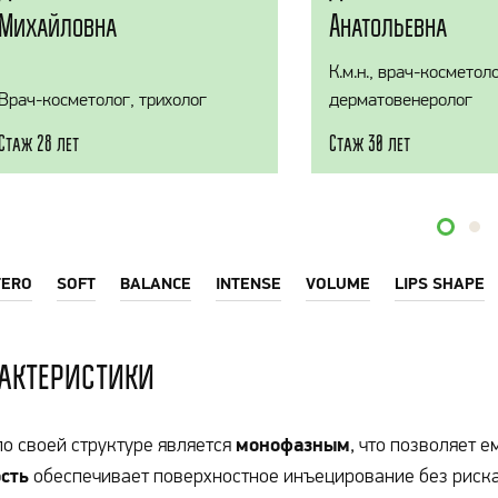
Михайловна
Анатольевна
К.м.н., врач-косметоло
Врач-косметолог, трихолог
дерматовенеролог
Стаж 28 лет
Стаж 30 лет
TERO
SOFT
BALANCE
INTENSE
VOLUME
LIPS SHAPE
актеристики
монофазным
по своей структуре является
, что позволяет 
ость
обеспечивает поверхностное инъецирование без риска