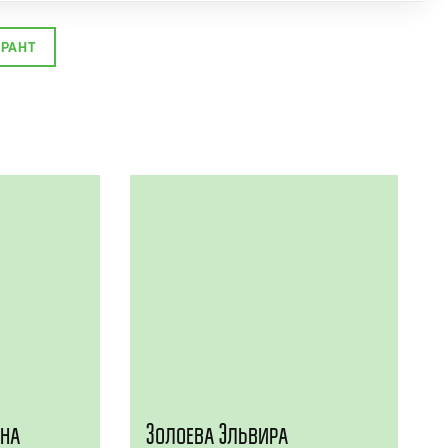
УРАНТ
ана
Золоева Эльвира