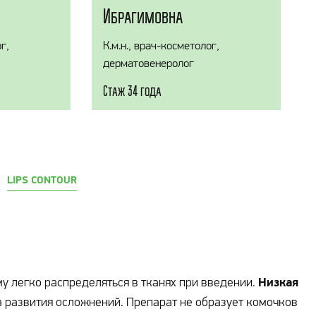
Ибрагимовна
г,
К.м.н., врач-косметолог,
дерматовенеролог
Стаж 34 года
LIPS CONTOUR
Низкая
ему легко распределяться в тканях при введении.
 развития осложнений. Препарат не образует комочков