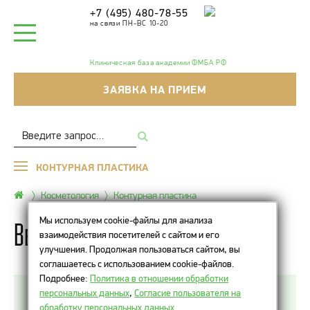
+7 (495) 480-78-55
на связи ПН-ВС 10-20
Клиническая база академии ФМБА РФ
ЗАЯВКА НА ПРИЕМ
КОНТУРНАЯ ПЛАСТИКА
Косметология
Контурная пластика
Мы используем cookie-файлы для анализа
Belotero Soft
взаимодействия посетителей с сайтом и его
улучшения. Продолжая пользоваться сайтом, вы
соглашаетесь с использованием cookie-файлов.
Подробнее:
Политика в отношении обработки
персональных данных
,
Согласие пользователя на
Belotero Soft — дермальный наполнитель на
обработку персональных данных
.