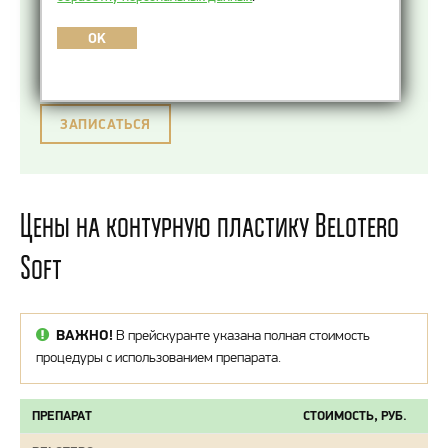
основе искусственно синтезированной
гиалуроновой кислоты для коррекции
OK
поверхностных морщин на участках с тонкой
кожей в рамках контурной пластики.
ЗАПИСАТЬСЯ
Цены на контурную пластику Belotero
Soft
ВАЖНО!
В прейскуранте указана полная стоимость
процедуры с использованием препарата.
ПРЕПАРАТ
СТОИМОСТЬ, РУБ.