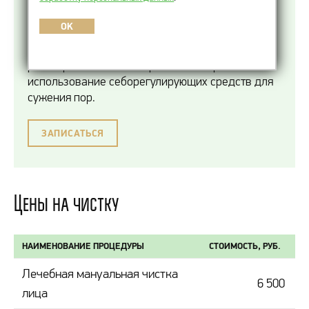
комплекса мер, направленных на
нормализацию кератинизации и снижение
OK
секреции себума. Ключевыми этапами являются
регулярная деликатная эксфолиация для
растворения сально-кератиновых пробок и
использование себорегулирующих средств для
сужения пор.
ЗАПИСАТЬСЯ
Цены на чистку
НАИМЕНОВАНИЕ ПРОЦЕДУРЫ
СТОИМОСТЬ, РУБ.
Лечебная мануальная чистка
6 500
лица